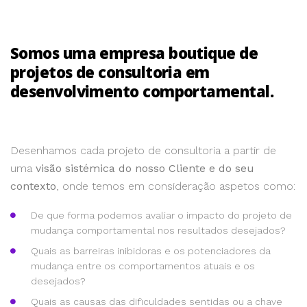
Somos uma empresa boutique de
projetos de consultoria em
desenvolvimento comportamental.
Desenhamos cada projeto de consultoria a partir de
uma
visão sistémica do nosso Cliente e do seu
contexto
, onde temos em consideração aspetos como:
De que forma podemos avaliar o impacto do projeto de
mudança comportamental nos resultados desejados?
Quais as barreiras inibidoras e os potenciadores da
mudança entre os comportamentos atuais e os
desejados?
Quais as causas das dificuldades sentidas ou a chave