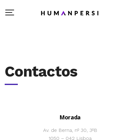
Contactos
Morada
Av. de Berna, nº 30, 3ºB
1050 – 042 Lisboa